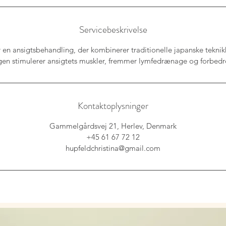
m
i
Servicebeskrivelse
n
r en ansigtsbehandling, der kombinerer traditionelle japanske tek
en stimulerer ansigtets muskler, fremmer lymfedrænage og forbedre
Kontaktoplysninger
Gammelgårdsvej 21, Herlev, Denmark
+45 61 67 72 12
hupfeldchristina@gmail.com