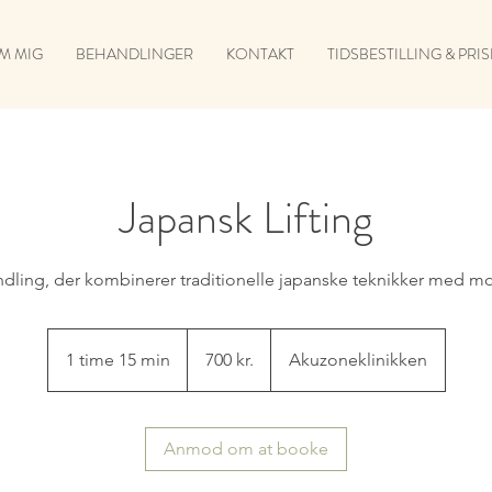
M MIG
BEHANDLINGER
KONTAKT
TIDSBESTILLING & PRI
Japansk Lifting
dling, der kombinerer traditionelle japanske teknikker med 
700
danske
1 time 15 min
1
700 kr.
Akuzoneklinikken
kroner
t
i
m
Anmod om at booke
1
5